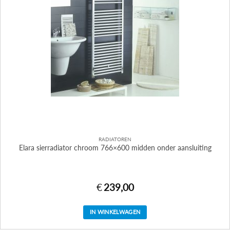
RADIATOREN
Elara sierradiator chroom 766×600 midden onder aansluiting
€
239,00
IN WINKELWAGEN