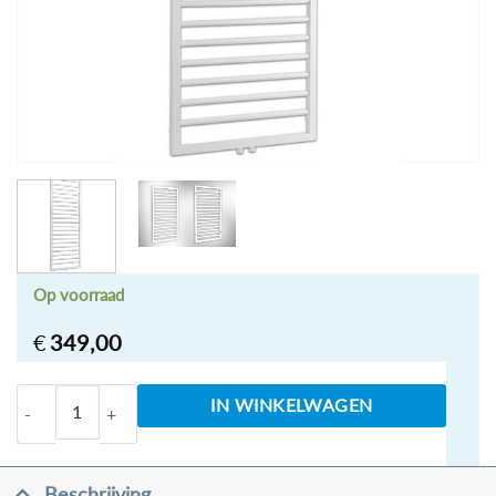
Op voorraad
€
349,00
Designradiator Bornova Wit 120 x 60cm aantal
IN WINKELWAGEN
Beschrijving