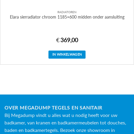
RADIATOREN
Elara sierradiator chroom 1185×600 midden onder aansluiting
€
369,00
IN WINKELWAGEN
OVER MEGADUMP TEGELS EN SANITAIR
Bij Megadump vindt u alles wat u nodig heeft voor uw
badkamer, van kranen en badkamermeubelen tot douches,
baden en
badkamertegels
. Bezoek onze showroom in