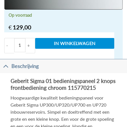
Op voorraad
€
129,00
Geberit Sigma 01 bedieningspaneel 2 knops frontbe
IN WINKELWAGEN
Beschrijving
Geberit Sigma 01 bedieningspaneel 2 knops
frontbediening chroom 115770215
Hoogwaardige kwaliteit bedieningspaneel voor
Geberit Sigma UP300/UP320/UP700 en UP720
inbouwreservoirs. Simpel en doeltreffend met een
grote en een kleine knop. Een voor de grote spoeling
en een voor de kleine spoeling. Handig en