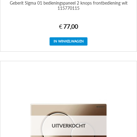
Geberit Sigma 01 bedieningspaneel 2 knops frontbediening wit
115770115
€
77,00
IN WINKELWAGEN
UITVERKOCHT