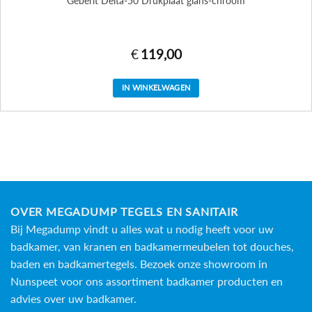
Geberit Delta-50 Drukplaat glans-chroom
€
119,00
IN WINKELWAGEN
OVER MEGADUMP TEGELS EN SANITAIR
Bij Megadump vindt u alles wat u nodig heeft voor uw
badkamer, van kranen en badkamermeubelen tot douches,
baden en
badkamertegels
. Bezoek onze showroom in
Nunspeet voor ons assortiment badkamer producten en
advies over uw badkamer.