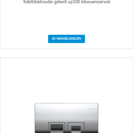
Toiletblokhouder geberit up100 inbouwreservoir
IN WINKELWAGEN