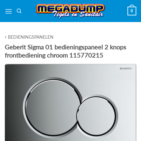
Ga
0
naar
inhoud
BEDIENINGSPANELEN
Geberit Sigma 01 bedieningspaneel 2 knops
frontbediening chroom 115770215