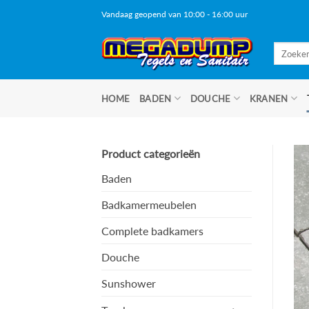
Ga
Vandaag geopend van 10:00 - 16:00 uur
naar
inhoud
Zoeken
naar:
HOME
BADEN
DOUCHE
KRANEN
Product categorieën
Baden
Badkamermeubelen
Complete badkamers
Douche
Sunshower