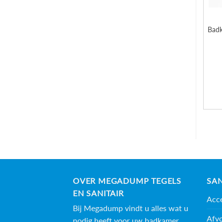
Badk
OVER MEGADUMP TEGELS
SAN
EN SANITAIR
Acce
Bij Megadump vindt u alles wat u
Afv
nodig heeft voor uw badkamer,