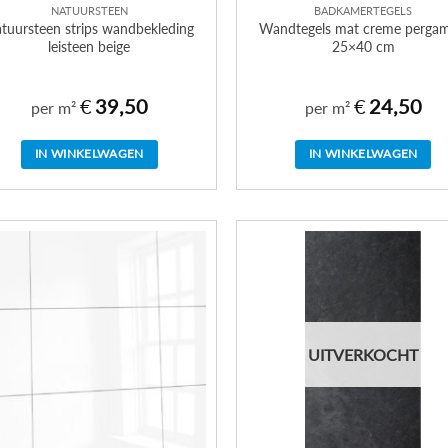
NATUURSTEEN
BADKAMERTEGELS
tuursteen strips wandbekleding
Wandtegels mat creme perga
leisteen beige
25×40 cm
€
39,50
€
24,50
per m²
per m²
IN WINKELWAGEN
IN WINKELWAGEN
UITVERKOCHT