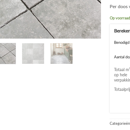
Per doos v
Op voorraa
Benodigd 
Aantal do
Totaal m
op hele
verpakki
Totaalpri
Categorieën