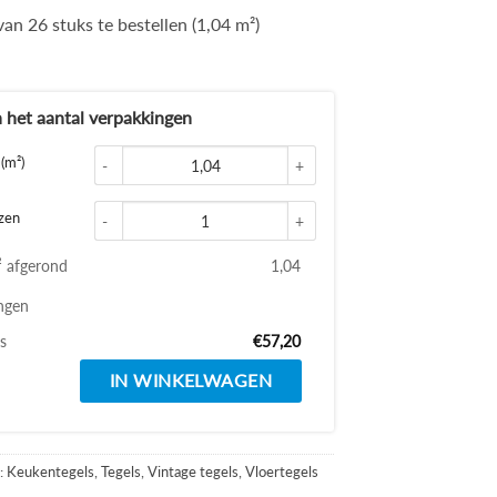
an 26 stuks te bestellen (1,04 m²)
d
Glace handvorm tegels 5x15 
(m²)
Getrommelde keramische vloer
zen
² afgerond
1,04
ngen
js
€57,20
IN WINKELWAGEN
:
Keukentegels
,
Tegels
,
Vintage tegels
,
Vloertegels