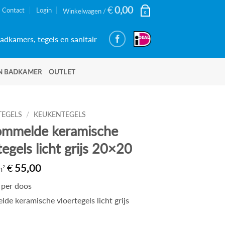
€
0,00
Contact
Login
Winkelwagen /
0
adkamers, tegels en sanitair
N BADKAMER
OUTLET
TEGELS
/
KEUKENTEGELS
ommelde keramische
tegels licht grijs 20×20
€
55,00
 m²
per doos
de keramische vloertegels licht grijs