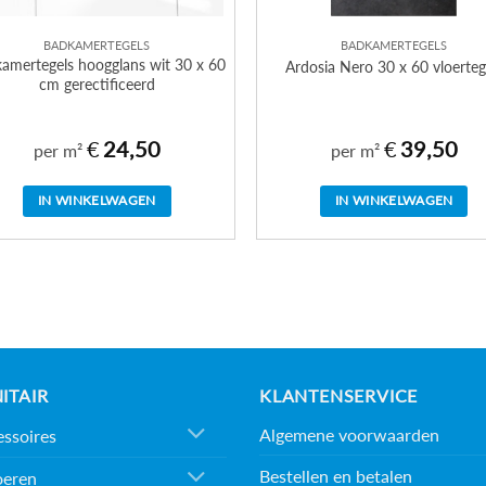
BADKAMERTEGELS
BADKAMERTEGELS
amertegels hoogglans wit 30 x 60
Ardosia Nero 30 x 60 vloerteg
cm gerectificeerd
€
24,50
€
39,50
per m²
per m²
IN WINKELWAGEN
IN WINKELWAGEN
ITAIR
KLANTENSERVICE
Algemene voorwaarden
ssoires
Bestellen en betalen
oeren