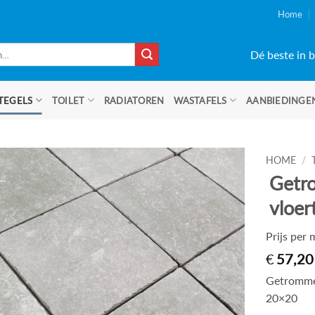
Home
Dé beste in b
TEGELS
TOILET
RADIATOREN
WASTAFELS
AANBIEDINGE
HOME
/
Getr
vloer
Prijs per
€
57,20
Getrommel
20×20