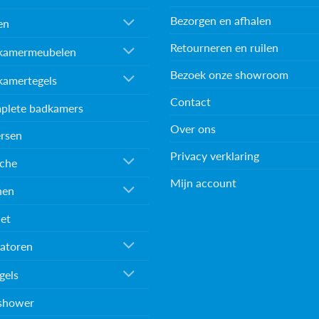
Bezorgen en afhalen
en
Retourneren en ruilen
kamermeubelen
Bezoek onze showroom
kamertegels
Contact
plete badkamers
Over ons
rsen
Privacy verklaring
che
Mijn account
nen
et
atoren
gels
shower