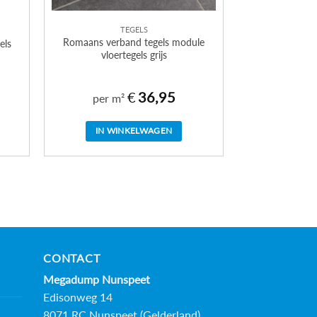
TEGELS
Romaans verband tegels module
els
vloertegels grijs
€
36,95
per m²
IN WINKELWAGEN
CONTACT
Megadump Nunspeet
Edisonweg 14
8071 RC Nunspeet (Gelderland)