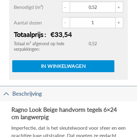
Glace 
Benodigd (m²)
Ragno 
Aantal dozen
Totaalprijs
€33,54
Totaal m² afgerond op hele
0,52
verpakkingen
IN WINKELWAGEN
Beschrijving
Ragno Look Beige handvorm tegels 6×24
cm langwerpig
Imperfectie, dat is het sleutelwoord voor sfeer en een
prachtige luxe uitstraling. Dat moeten ze gedacht