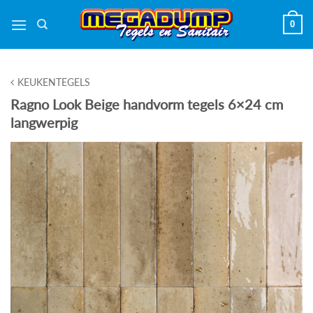
Ga
0
naar
inhoud
KEUKENTEGELS
Ragno Look Beige handvorm tegels 6×24 cm
langwerpig