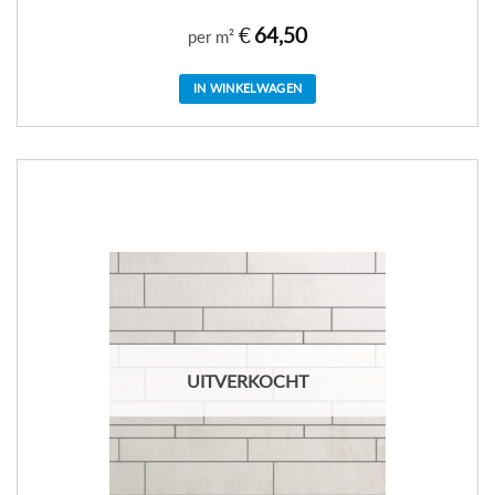
€
64,50
per m²
IN WINKELWAGEN
UITVERKOCHT