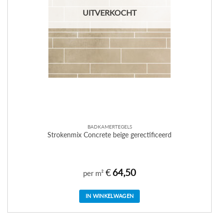
UITVERKOCHT
BADKAMERTEGELS
Strokenmix Concrete beige gerectificeerd
€
64,50
per m²
IN WINKELWAGEN