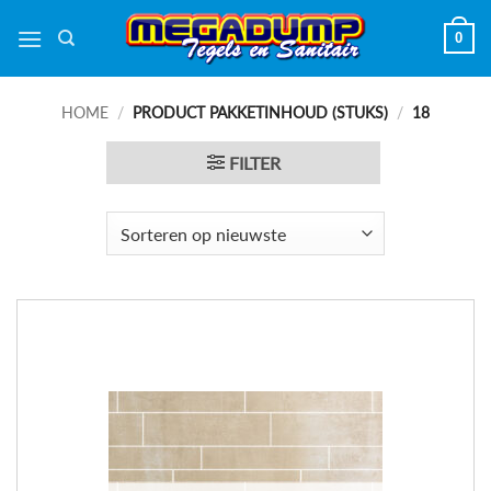
Ga
0
naar
inhoud
HOME
/
PRODUCT PAKKETINHOUD (STUKS)
/
18
FILTER