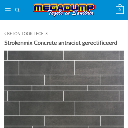
Ga
0
naar
inhoud
BETON LOOK TEGELS
Strokenmix Concrete antraciet gerectificeerd