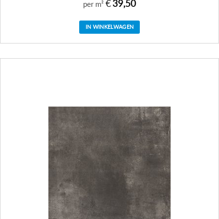
€
39,50
per m²
IN WINKELWAGEN