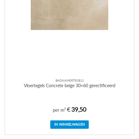
BADKAMERTEGELS
Vloertegels Concrete beige 30×60 gerectificeerd
€
39,50
per m²
IN WINKELWAGEN