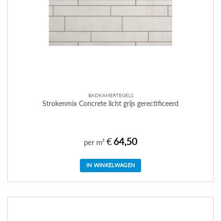
BADKAMERTEGELS
Strokenmix Concrete licht grijs gerectificeerd
€
64,50
per m²
IN WINKELWAGEN