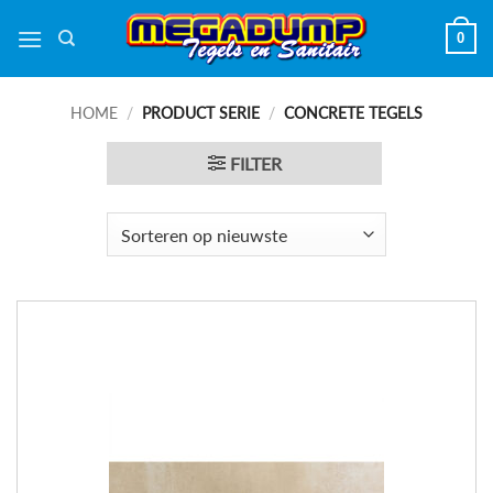
Ga
0
naar
inhoud
HOME
/
PRODUCT SERIE
/
CONCRETE TEGELS
FILTER