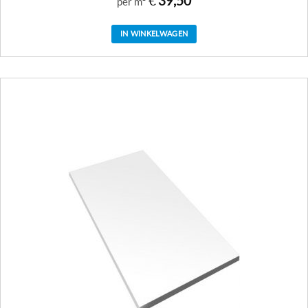
€
39,50
per m²
IN WINKELWAGEN