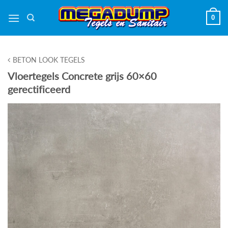
Ga
0
naar
inhoud
BETON LOOK TEGELS
Vloertegels Concrete grijs 60×60
gerectificeerd