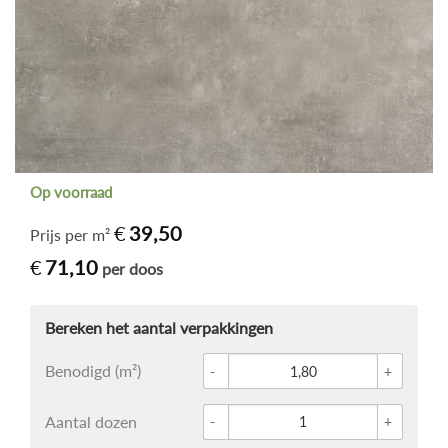
Op voorraad
€
39,50
Prijs per m²
€
71,10
per doos
Glace 
Benodigd (m²)
Vloert
Aantal dozen