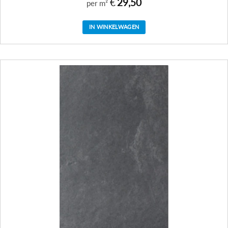
€
29,50
per m²
IN WINKELWAGEN