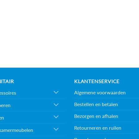
ITAIR
KLANTENSERVICE
Algemene voorwaarden
ssoires
Bestellen en betalen
oeren
Bezorgen en afhalen
en
Retourneren en ruilen
kamermeubelen