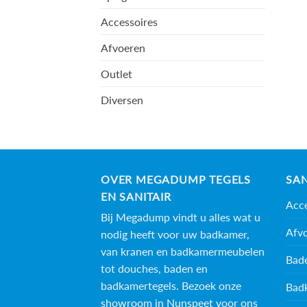
Accessoires
Afvoeren
Outlet
Diversen
OVER MEGADUMP TEGELS
SAN
EN SANITAIR
Acce
Bij Megadump vindt u alles wat u
Afv
nodig heeft voor uw badkamer,
van kranen en badkamermeubelen
Bad
tot douches, baden en
badkamertegels
. Bezoek onze
Bad
showroom in Nunspeet voor ons