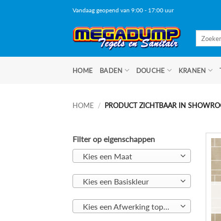
Ga
Vandaag geopend van 9:00 - 17:00 uur
naar
inhoud
Zoeken
naar:
HOME
BADEN
DOUCHE
KRANEN
HOME
/
PRODUCT ZICHTBAAR IN SHOWR
Filter op eigenschappen
Kies een Maat
Kies een Basiskleur
Kies een Afwerking toplaag