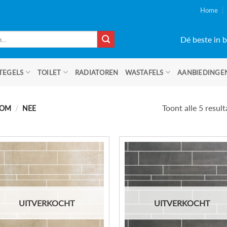
Home
Dé beste in b
TEGELS
TOILET
RADIATOREN
WASTAFELS
AANBIEDINGE
Toont alle 5 resul
OOM
/
NEE
UITVERKOCHT
UITVERKOCHT