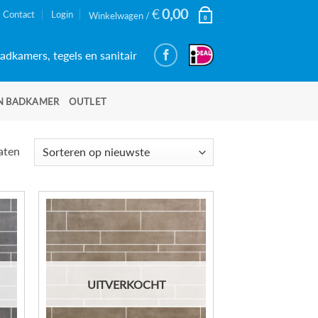
€
0,00
Contact
Login
Winkelwagen /
0
adkamers, tegels en sanitair
N BADKAMER
OUTLET
Gesorteerd
taten
op
nieuwste
UITVERKOCHT