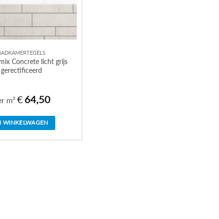
BADKAMERTEGELS
ix Concrete licht grijs
gerectificeerd
€
64,50
er m²
N WINKELWAGEN