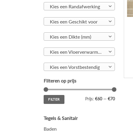
Kies een Randafwerking
Kies een Geschikt voor
Kies een Dikte (mm)
Kies een Vloerverwarming geschikt
Kies een Vorstbestendig
Filteren op prijs
Min.
Max.
Prijs:
€60
—
€70
FILTER
prijs
prijs
Tegels & Sanitair
Baden