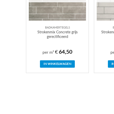
BADKAMERTEGELS
Strokenmix Concrete grijs
Strokenm
gerectificeerd
€
64,50
per m²
p
IN WINKELWAGEN
I