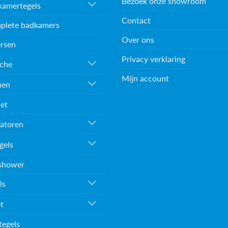
Bezoek onze showroom
kamertegels
Contact
plete badkamers
Over ons
rsen
Privacy verklaring
che
Mijn account
nen
et
atoren
gels
shower
ls
et
tegels