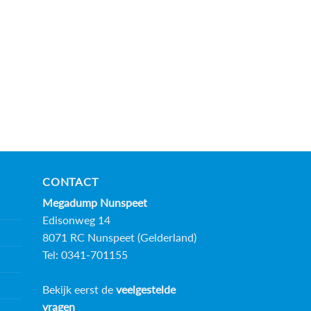
CONTACT
Megadump Nunspeet
Edisonweg 14
8071 RC Nunspeet (Gelderland)
Tel: 0341-701155
Bekijk eerst de
veelgestelde
vragen