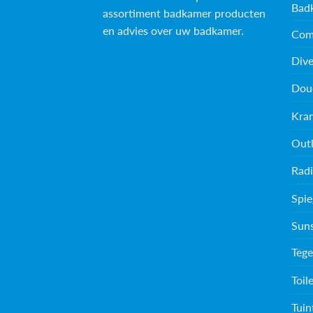
Bad
assortiment badkamer producten
en advies over uw badkamer.
Com
Dive
Dou
Kra
Outl
Radi
Spie
Sun
Tege
Toil
Tuin