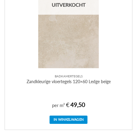
UITVERKOCHT
BADKAMERTEGELS
Zandkleurige vloertegels 120×60 Ledge beige
€
49,50
per m²
IN WINKELWAGEN