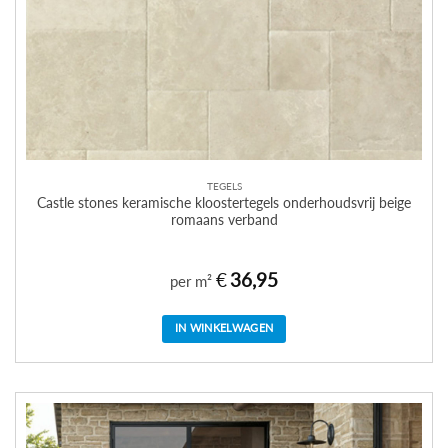
TEGELS
Castle stones keramische kloostertegels onderhoudsvrij beige
romaans verband
€
36,95
per m²
IN WINKELWAGEN