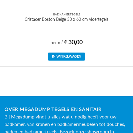
BADKAMERTEGELS
Cristacer Boston Beige 33 x 60 cm vloertegels
€
30,00
per m²
IN WINKELWAGEN
OVER MEGADUMP TEGELS EN SANITAIR
Bij Megadump vindt u alles wat u nodig heeft voor uw
badkamer, van kranen en badkamermeubelen tot douches,
baden en
badkamertegels
. Bezoek onze showroom in