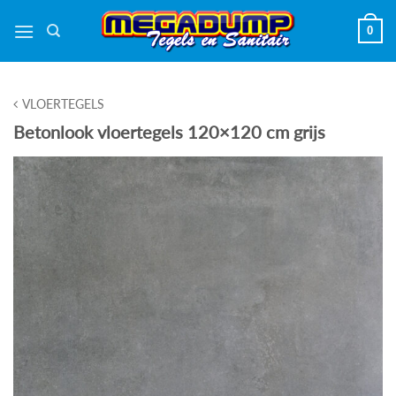
Ga
0
naar
inhoud
VLOERTEGELS
Betonlook vloertegels 120×120 cm grijs