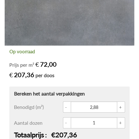
Op voorraad
€
72,00
Prijs per m²
€
207,36
per doos
Glace 
Benodigd (m²)
Betonl
Aantal dozen
Totaalprijs
€207,36