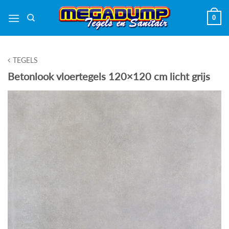
Ga
0
naar
inhoud
TEGELS
Betonlook vloertegels 120×120 cm licht grijs