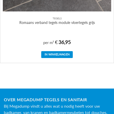
TEGELS
Romaans verband tegels module vloertegels grijs
€
36,95
per m²
IN WINKELWAGEN
OVER MEGADUMP TEGELS EN SANITAIR
Bij Megadump vindt u alles wat u nodig heeft voor uw
badkamer, van kranen en badkamermeubelen tot douches,