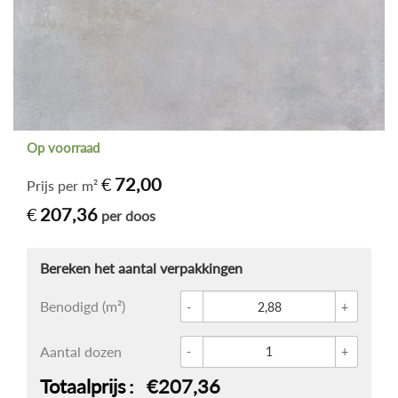
Op voorraad
€
72,00
Prijs per m²
€
207,36
per doos
Glace 
Benodigd (m²)
Betonl
Aantal dozen
Totaalprijs
€207,36