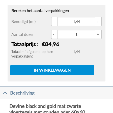
Glace 
Benodigd (m²)
Devine
Aantal dozen
Totaalprijs
€84,96
Totaal m² afgerond op hele
1,44
verpakkingen
IN WINKELWAGEN
Beschrijving
Devine black and gold mat zwarte
vloertegels met gouden ader 60×60