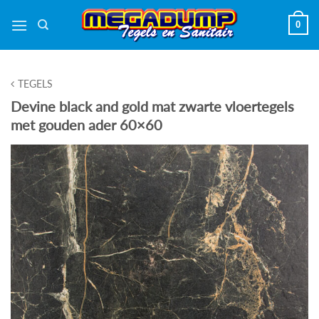
Ga
0
naar
inhoud
TEGELS
Devine black and gold mat zwarte vloertegels
met gouden ader 60×60