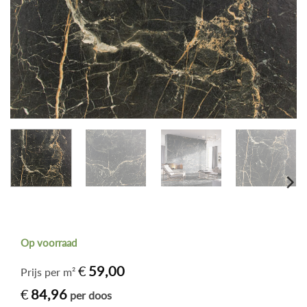
Op voorraad
€
59,00
Prijs per m²
€
84,96
per doos