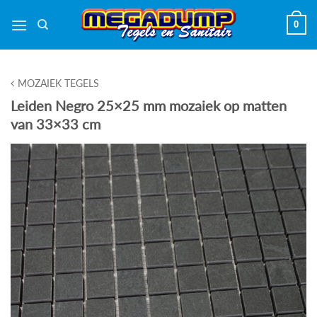
Ga
0
naar
inhoud
MOZAIEK TEGELS
Leiden Negro 25×25 mm mozaiek op matten
van 33×33 cm