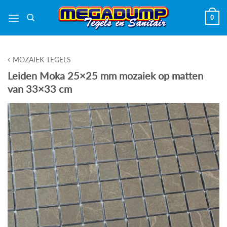
Ga
0
naar
inhoud
MOZAIEK TEGELS
Leiden Moka 25×25 mm mozaiek op matten
van 33×33 cm