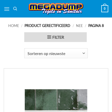
Ga
0
naar
inhoud
HOME
/
PRODUCT GERECTIFICEERD
/
NEE
/
PAGINA 8
FILTER