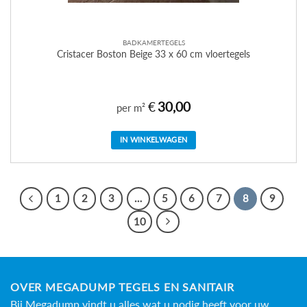
BADKAMERTEGELS
Cristacer Boston Beige 33 x 60 cm vloertegels
€
30,00
per m²
IN WINKELWAGEN
1
2
3
…
5
6
7
8
9
10
OVER MEGADUMP TEGELS EN SANITAIR
Bij Megadump vindt u alles wat u nodig heeft voor uw