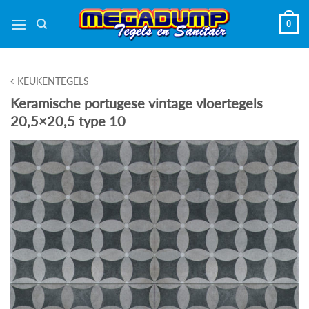
Ga
0
naar
inhoud
KEUKENTEGELS
Keramische portugese vintage vloertegels
20,5×20,5 type 10