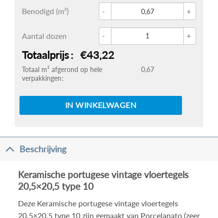
Glace 
Benodigd (m²)
Kerami
Aantal dozen
Totaalprijs
€43,22
Totaal m² afgerond op hele
0,67
verpakkingen
IN WINKELWAGEN
Beschrijving
Keramische portugese vintage vloertegels
20,5×20,5 type 10
Deze Keramische portugese vintage vloertegels
20,5×20,5 type 10 zijn gemaakt van Porcelanato (zeer