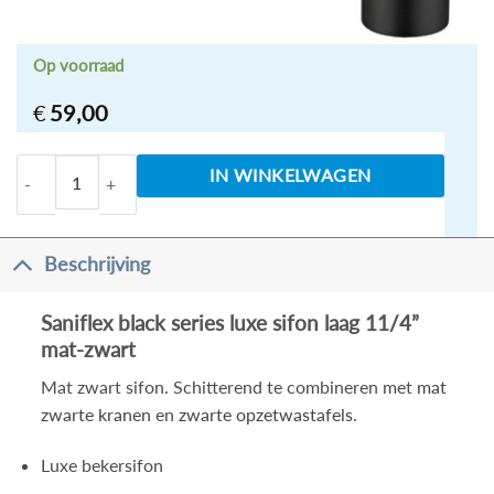
Op voorraad
€
59,00
Saniflex black series luxe sifon laag 11/4'' mat-zwart 
IN WINKELWAGEN
Beschrijving
Saniflex black series luxe sifon laag 11/4”
mat-zwart
Mat zwart sifon. Schitterend te combineren met
mat
zwarte kranen
en
zwarte opzetwastafels
.
Luxe bekersifon