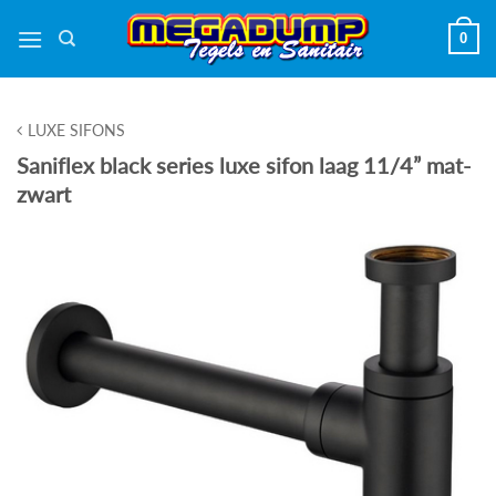
Ga
0
naar
inhoud
LUXE SIFONS
Saniflex black series luxe sifon laag 11/4” mat-
zwart