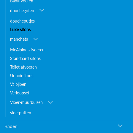
Badafvoeren
douchegoten
doucheputjes
Luxe sifons
manchets
McAlpine afvoeren
Standaard sifons
Toilet afvoeren
Urinoirsifons
Valpijpen
Verloopset
Vloer-muurbuizen
vloerputten
Baden