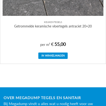
KEUKENTEGELS
Getrommelde keramische vloertegels antraciet 20×20
€
55,00
per m²
IN WINKELWAGEN
OVER MEGADUMP TEGELS EN SANITAIR
Bij Megadump vindt u alles wat u nodig heeft voor uw