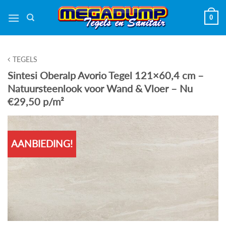
Ga
0
naar
inhoud
TEGELS
Sintesi Oberalp Avorio Tegel 121×60,4 cm –
Natuursteenlook voor Wand & Vloer – Nu
€29,50 p/m²
AANBIEDING!