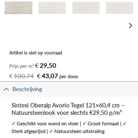
Artikel is niet op voorraad
€
29,50
Prijs per m²
Oorspronkelijke
Huidige
€
100,74
€
43,07
per doos
prijs
prijs
was:
is:
Beschrijving
€100,74.
€43,07.
Sintesi Oberalp Avorio Tegel 121×60,4 cm –
Natuursteenlook voor slechts €29,50 p/m²
✓ Geschikt voor wand en vloer | ✓ Groot formaat | ✓
Sterk afgeprijsd | ✓ Natuursteen uitstraling