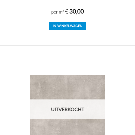
€
30,00
per m²
IN WINKELWAGEN
UITVERKOCHT