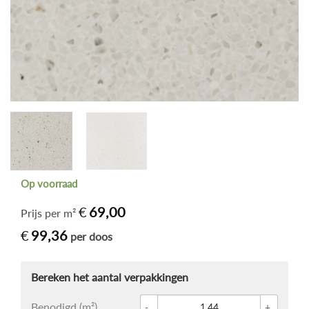
Op voorraad
€
69,00
Prijs per m²
€
99,36
per doos
Glace 
Benodigd (m²)