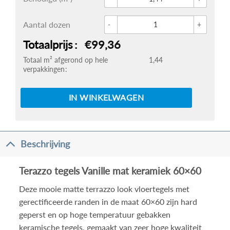
Kerami
Aantal dozen
Totaalprijs
€99,36
Totaal m² afgerond op hele
1,44
verpakkingen
IN WINKELWAGEN
Beschrijving
Terazzo tegels Vanille mat keramiek 60×60
Deze mooie matte terrazzo look vloertegels met
gerectificeerde randen in de maat 60×60 zijn hard
geperst en op hoge temperatuur gebakken
keramische tegels, gemaakt van zeer hoge kwaliteit