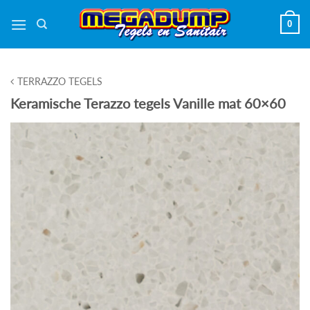
Ga
0
naar
inhoud
TERRAZZO TEGELS
Keramische Terazzo tegels Vanille mat 60×60