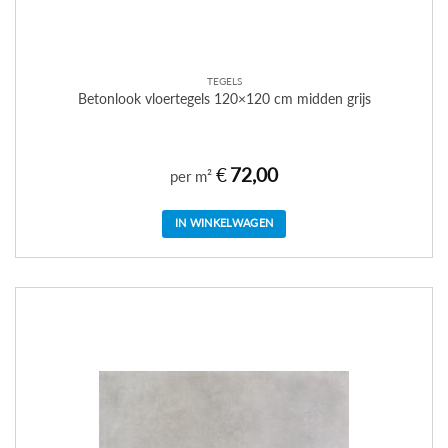
TEGELS
Betonlook vloertegels 120×120 cm midden grijs
€
72,00
per m²
IN WINKELWAGEN