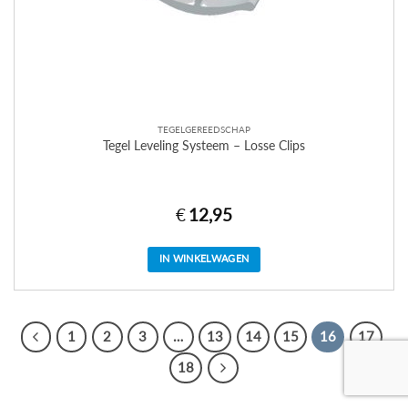
TEGELGEREEDSCHAP
Tegel Leveling Systeem – Losse Clips
€
12,95
IN WINKELWAGEN
1
2
3
…
13
14
15
16
17
18