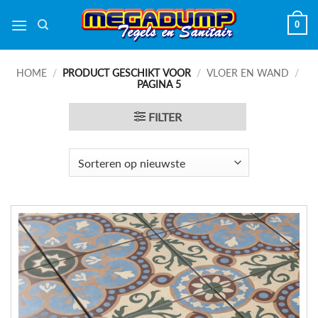
Ga
0
naar
inhoud
HOME
/
PRODUCT GESCHIKT VOOR
/
VLOER EN WAND
/
PAGINA 5
FILTER