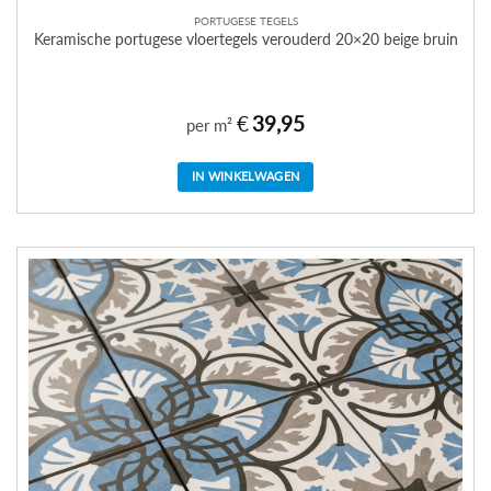
PORTUGESE TEGELS
Keramische portugese vloertegels verouderd 20×20 beige bruin
€
39,95
per m²
IN WINKELWAGEN