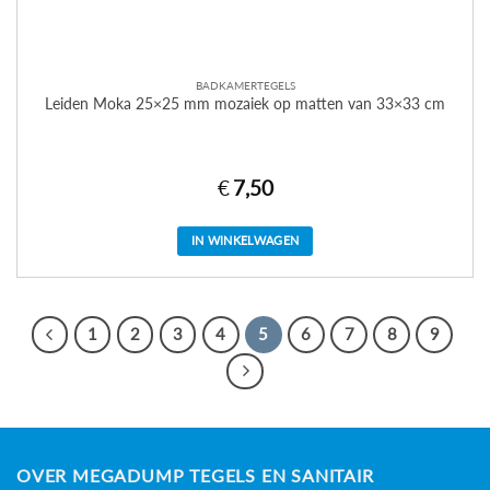
BADKAMERTEGELS
Leiden Moka 25×25 mm mozaiek op matten van 33×33 cm
€
7,50
IN WINKELWAGEN
1
2
3
4
5
6
7
8
9
OVER MEGADUMP TEGELS EN SANITAIR